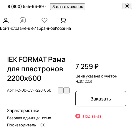
8 (800) 555-66-89
Заказать звонок
Войти
Сравнение
Избранное
Корзина
IEK FORMAT Рама
7 259 ₽
для пластронов
2200х600
Цена указана с учётом
НДС 22%
Арт.
FO-00-UVF-220-060
Заказать
Характеристики
Под заказ
Базовая единица
:
комп
Производитель
:
IEK