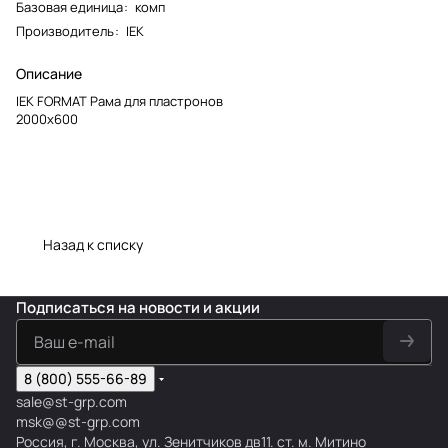
Базовая единица
:
комп
Производитель
:
IEK
Описание
IEK FORMAT Рама для пластронов
2000х600
Назад к списку
Подписаться
на новости и акции
8 (800) 555-66-89
sale@st-grp.com
msk@@st-grp.com
Россия, г. Москва, ул. Зенитчиков дв11. ст. м. Митино