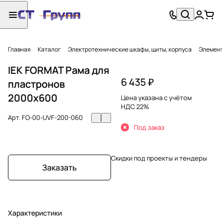
Главная
Каталог
Электротехнические шкафы, щиты, корпуса
Элемент
IEK FORMAT Рама для
6 435 ₽
пластронов
2000х600
Цена указана с учётом
НДС 22%
Арт.
FO-00-UVF-200-060
Под заказ
Скидки под проекты и тендеры
Заказать
Характеристики