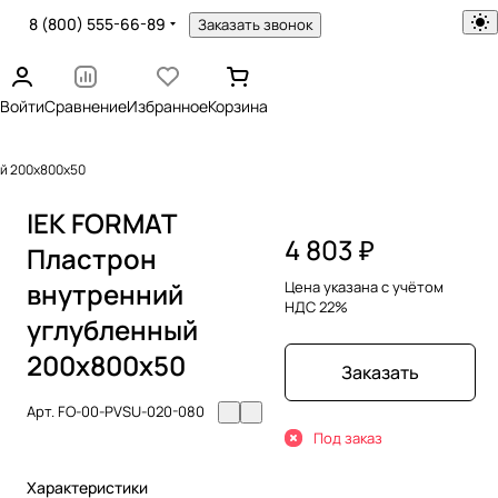
8 (800) 555-66-89
Заказать звонок
Войти
Сравнение
Избранное
Корзина
ый 200х800х50
IEK FORMAT
4 803 ₽
Пластрон
внутренний
Цена указана с учётом
НДС 22%
углубленный
200х800х50
Заказать
Арт.
FO-00-PVSU-020-080
Под заказ
Характеристики