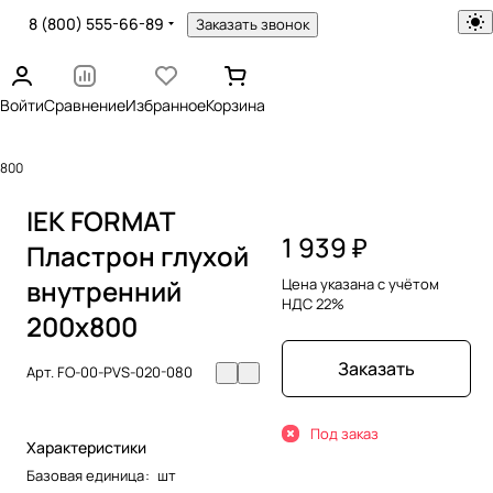
8 (800) 555-66-89
Заказать звонок
Войти
Сравнение
Избранное
Корзина
х800
IEK FORMAT
1 939 ₽
Пластрон глухой
внутренний
Цена указана с учётом
НДС 22%
200х800
Заказать
Арт.
FO-00-PVS-020-080
Под заказ
Характеристики
Базовая единица
:
шт