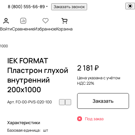
8 (800) 555-66-89
Заказать звонок
Войти
Сравнение
Избранное
Корзина
х1000
IEK FORMAT
2 181 ₽
Пластрон глухой
внутренний
Цена указана с учётом
НДС 22%
200х1000
Заказать
Арт.
FO-00-PVS-020-100
Под заказ
Характеристики
Базовая единица
:
шт