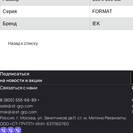
Серия
FORMAT
Бренд
IEK
Назад к списку
Подписаться
на новости и акции
Связаться с нами
8 (800) 555-66-89
sale@st-grp.com
msk@@st-grp.com
Россия, г. Москва, ул. Зенитчиков дв11. ст. м. Митино Реквизиты:
ООО «СТ-ГРУПП» ИНН: 6311160760