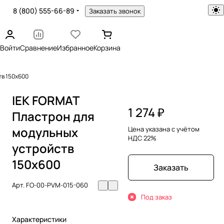
8 (800) 555-66-89
Заказать звонок
Войти
Сравнение
Избранное
Корзина
тв 150х600
IEK FORMAT
1 274 ₽
Пластрон для
модульных
Цена указана с учётом
НДС 22%
устройств
150х600
Заказать
Арт.
FO-00-PVM-015-060
Под заказ
Характеристики