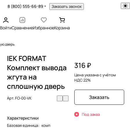
8 (800) 555-66-89
Заказать звонок
Войти
Сравнение
Избранное
Корзина
ую дверь
IEK FORMAT
316 ₽
Комплект вывода
жгута на
Цена указана с учётом
НДС 22%
сплошную дверь
Заказать
Арт.
FO-00-VK
Под заказ
Характеристики
Базовая единица
:
комп