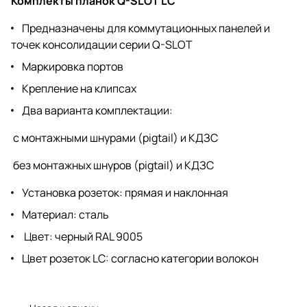
Комплекты планок Q-SLOT LC
Предназначены для коммутационных панелей и
точек консолидации серии
Q
-
SLOT
Маркировка портов
Крепление на клипсах
Два варианта комплектации:
с монтажными шнурами (
pigtail
) и КДЗС
без монтажных шнуров (
pigtail
) и КДЗС
Установка розеток: прямая и наклонная
Материал: сталь
Цвет: черный RAL 9005
Цвет розеток
LC
: согласно категории волокон