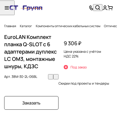
Главная
Каталог
Компоненты оптических кабельных систем
Оптичес
EuroLAN Комплект
9 306 ₽
планка Q-SLOT с 6
адаптерами дуплекс
Цена указана с учётом
НДС 22%
LC OM3, монтажные
шнуры, КДЗС
Под заказ
Арт.
38M-30-2L-06BL
Скидки под проекты и тендеры
Заказать